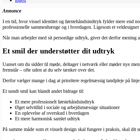
ingen
Annonce
I en tid, hvor visuel identitet og førstehåndsindtryk fylder mere end nog
professionelle sammenhænge og i hverdagen. Ligesom et veldesignet we
Når man arbejder med sit personlige udtryk, giver det derfor mening a
Et smil der understøtter dit udtryk
Uanset om du sidder til møde, deltager i netværk eller møder nye menn
fremstår – ofte uden at du selv tænker over det.
Derfor vælger mange i dag at prioritere regelmæssig tandpleje på linje 
Et sundt smil kan blandt andet bidrage til:
Et mere professionelt førstehåndsindtryk
Øget selvtillid i sociale og arbejdsmæssige situationer
En oplevelse af overskud i hverdagen
Et mere harmonisk samlet udtryk
På samme måde som et visuelt design skal fungere i praksis, skal dit s