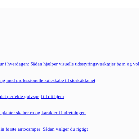
tur i hverdagen: Sådan hjælper visuelle tidsstyringsværktøjer børn og 
ing med professionelle køleskabe til storkøkkenet
et perfekte gulvspejl til dit hjem
 planter skaber ro og karakter i indretningen
din første autocamper: Sådan vælger du rigtigt