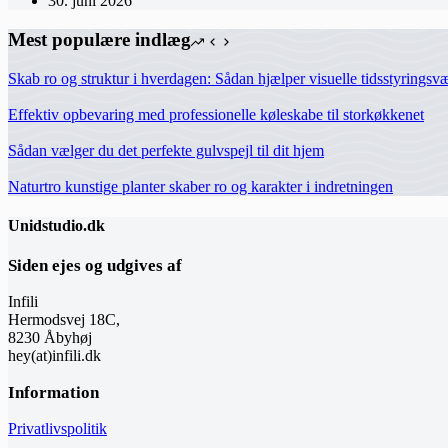
30. juni 2026
Mest populære indlæg
Skab ro og struktur i hverdagen: Sådan hjælper visuelle tidsstyrings
Effektiv opbevaring med professionelle køleskabe til storkøkkenet
Sådan vælger du det perfekte gulvspejl til dit hjem
Naturtro kunstige planter skaber ro og karakter i indretningen
Unidstudio.dk
Siden ejes og udgives af
Infili
Hermodsvej 18C,
8230 Åbyhøj
hey(at)infili.dk
Information
Privatlivspolitik