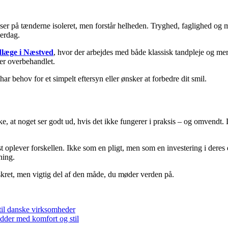
un ser på tænderne isoleret, men forstår helheden. Tryghed, faglighed o
verdag.
dlæge i Næstved
, hvor der arbejdes med både klassisk tandpleje og mer
ler overbehandlet.
 har behov for et simpelt eftersyn eller ønsker at forbedre dit smil.
kke, at noget ser godt ud, hvis det ikke fungerer i praksis – og omvendt
st oplever forskellen. Ikke som en pligt, men som en investering i deres 
ning.
diskret, men vigtig del af den måde, du møder verden på.
til danske virksomheder
dder med komfort og stil