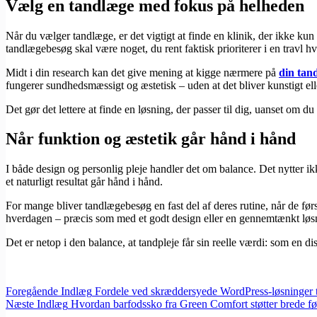
Vælg en tandlæge med fokus på helheden
Når du vælger tandlæge, er det vigtigt at finde en klinik, der ikke k
tandlægebesøg skal være noget, du rent faktisk prioriterer i en travl h
Midt i din research kan det give mening at kigge nærmere på
din tan
fungerer sundhedsmæssigt og æstetisk – uden at det bliver kunstigt el
Det gør det lettere at finde en løsning, der passer til dig, uanset om du
Når funktion og æstetik går hånd i hånd
I både design og personlig pleje handler det om balance. Det nytter i
et naturligt resultat går hånd i hånd.
For mange bliver tandlægebesøg en fast del af deres rutine, når de før
hverdagen – præcis som med et godt design eller en gennemtænkt løs
Det er netop i den balance, at tandpleje får sin reelle værdi: som en 
Foregående
Indlæg
Fordele ved skræddersyede WordPress-løsninger 
Næste
Indlæg
Hvordan barfodssko fra Green Comfort støtter brede fø