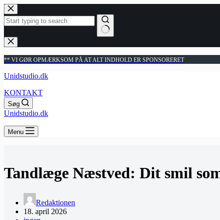
Fortsæt
til
indhold
Ingen
resultater
** VI GØR OPMÆRKSOM PÅ AT ALT INDHOLD ER SPONSORERET
Unidstudio.dk
KONTAKT
Søg
Unidstudio.dk
Menu
Tandlæge Næstved: Dit smil som 
Redaktionen
18. april 2026