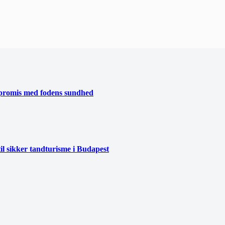
mpromis med fodens sundhed
l sikker tandturisme i Budapest