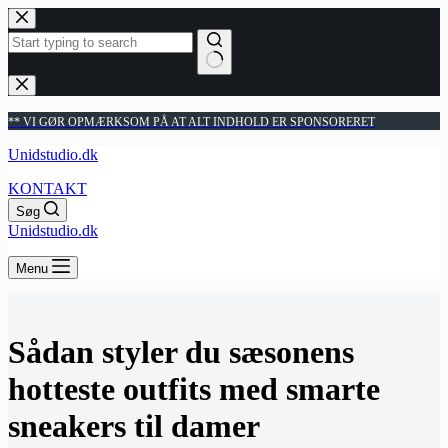
Fortsæt
til
indhold
Ingen
resultater
** VI GØR OPMÆRKSOM PÅ AT ALT INDHOLD ER SPONSORERET
Unidstudio.dk
KONTAKT
Søg
Unidstudio.dk
Menu
Sådan styler du sæsonens
hotteste outfits med smarte
sneakers til damer