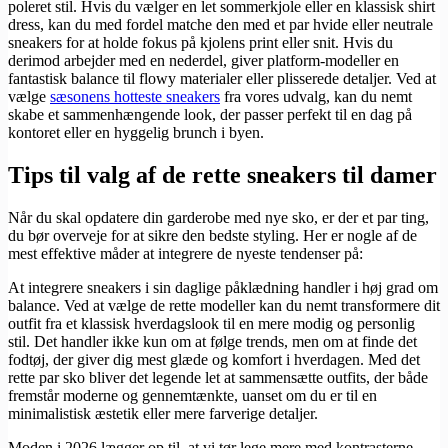
poleret stil. Hvis du vælger en let sommerkjole eller en klassisk shirt
dress, kan du med fordel matche den med et par hvide eller neutrale
sneakers for at holde fokus på kjolens print eller snit. Hvis du
derimod arbejder med en nederdel, giver platform-modeller en
fantastisk balance til flowy materialer eller plisserede detaljer. Ved at
vælge
sæsonens hotteste sneakers
fra vores udvalg, kan du nemt
skabe et sammenhængende look, der passer perfekt til en dag på
kontoret eller en hyggelig brunch i byen.
Tips til valg af de rette sneakers til damer
Når du skal opdatere din garderobe med nye sko, er der et par ting,
du bør overveje for at sikre den bedste styling. Her er nogle af de
mest effektive måder at integrere de nyeste tendenser på:
At integrere sneakers i sin daglige påklædning handler i høj grad om
balance. Ved at vælge de rette modeller kan du nemt transformere dit
outfit fra et klassisk hverdagslook til en mere modig og personlig
stil. Det handler ikke kun om at følge trends, men om at finde det
fodtøj, der giver dig mest glæde og komfort i hverdagen. Med det
rette par sko bliver det legende let at sammensætte outfits, der både
fremstår moderne og gennemtænkte, uanset om du er til en
minimalistisk æstetik eller mere farverige detaljer.
Moden i 2026 lægger op til, at vi tør lege mere med kontrasterne