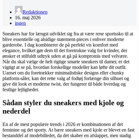
Redaktionen
16. maj 2026
ingen
Sneakers har for længst udviklet sig fra at være rene sportssko til at
blive essentielle og alsidige statement-pieces i enhver moderne
garderobe. I dag kombinerer de på perfekt vis komfort med
elegance, hvilket gør dem til det foretrukne valg for kvinder, der
ønsker et stilfuldt udtryk uden at gå på kompromis med velvære.
Når du skal vælge de helt rigtige smarte sneakers til damer, er det
vigtigt at se på, hvordan forskellige modeller kan løfte dit outfit.
Uanset om du foretrækker minimalistiske designs eller chunky
platform-såler, kan det rette valg af fodtøj forlænge din silhuet og
give dit look et moderne twist, der fungerer til både hverdag og
festlige lejligheder.
Sådan styler du sneakers med kjole og
nederdel
En af de mest populære trends i 2026 er kombinationen af det
feminine og det sporty. At bære sneakers med kjole er blevet en fast
bestanddel af modebilledet, da det skaber en afslappet, men stadig