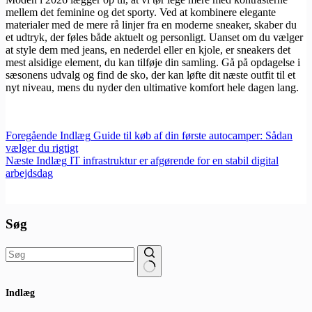
mellem det feminine og det sporty. Ved at kombinere elegante
materialer med de mere rå linjer fra en moderne sneaker, skaber du
et udtryk, der føles både aktuelt og personligt. Uanset om du vælger
at style dem med jeans, en nederdel eller en kjole, er sneakers det
mest alsidige element, du kan tilføje din samling. Gå på opdagelse i
sæsonens udvalg og find de sko, der kan løfte dit næste outfit til et
nyt niveau, mens du nyder den ultimative komfort hele dagen lang.
Foregående
Indlæg
Guide til køb af din første autocamper: Sådan
vælger du rigtigt
Næste
Indlæg
IT infrastruktur er afgørende for en stabil digital
arbejdsdag
Søg
Ingen
Indlæg
resultater