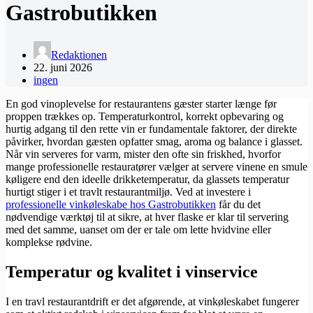
Gastrobutikken
Redaktionen
22. juni 2026
ingen
En god vinoplevelse for restaurantens gæster starter længe før
proppen trækkes op. Temperaturkontrol, korrekt opbevaring og
hurtig adgang til den rette vin er fundamentale faktorer, der direkte
påvirker, hvordan gæsten opfatter smag, aroma og balance i glasset.
Når vin serveres for varm, mister den ofte sin friskhed, hvorfor
mange professionelle restauratører vælger at servere vinene en smule
køligere end den ideelle drikketemperatur, da glassets temperatur
hurtigt stiger i et travlt restaurantmiljø. Ved at investere i
professionelle vinkøleskabe hos Gastrobutikken
får du det
nødvendige værktøj til at sikre, at hver flaske er klar til servering
med det samme, uanset om der er tale om lette hvidvine eller
komplekse rødvine.
Temperatur og kvalitet i vinservice
I en travl restaurantdrift er det afgørende, at vinkøleskabet fungerer