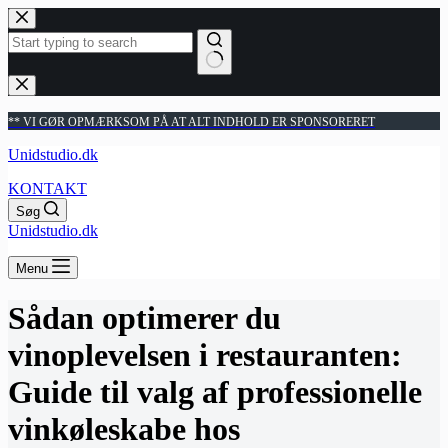
Fortsæt
til
indhold
Ingen
resultater
** VI GØR OPMÆRKSOM PÅ AT ALT INDHOLD ER SPONSORERET
Unidstudio.dk
KONTAKT
Søg
Unidstudio.dk
Menu
Sådan optimerer du
vinoplevelsen i restauranten:
Guide til valg af professionelle
vinkøleskabe hos