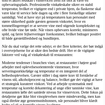
som et aktivt redskab i vinservicen frem for blot at være en
opbevaringsplads. Professionelle vinkøleskabe sikrer en stabil
temperatur, hvilket er vigtigere end i private hjem, da flaskerne skal
være klar til service hele dagen og ofte i flere forskellige stilarter
samtidigt. Ved at have styr på temperaturen kan personalet med
større sikkerhed guide gæsten gennem vinkortet, hvor en
tommelfingerregel er at servere vine med stigende kompleksitet og
ofte hvide vine før røde. Når vinen opbevares korrekt, minimeres
spild, og færre fejlserveringer forekommer, hvilket bidrager positivt
til både gæstetilfredshed og bundlinjen.
Når du skal vælge det rette udstyr, er der flere kriterier, der bør indgå
i overvejelserne for at sikre den bedste drift. Her er de vigtigste
faktorer ved valg af vinkøleskab til restauranten:
Moderne tendenser i branchen viser, at restauranter i højere grad
arbejder med oplevelsesorienterede vinmenuer, hvor
serveringsrækkefølge og temperatur er en integreret del af
helhedsoplevelsen. Gæster stiller i dag større krav til forståelse af
vinens stil, alkoholprocent og balance, hvilket gør det vigtigt at have
et strategisk kurateret vinkort. Ved at arbejde systematisk med
temperatur og korrekt dekantering af unge eller tanniske vine, kan
restauranten løfte det samlede niveau for vinservicen. Dette fokus på
detaljerne gør ikke blot vinoplevelsen mere mindeværdig, men kan
også direkte øge gennemsnitsbonnen, når personalet bliver klædt
bedre på til at formidle vinens kvaliteter.