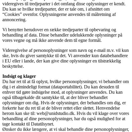
videregives til tredjeparter i det omfang disse oplysninger er kendt.
Du kan se hvilke tredjeparter, der er tale om, i afsnittet om
“Cookies” ovenfor. Oplysningerne anvendes til målretning af
annoncering.
Vi benytter herudover en række tredjeparter til opbevaring og
behandling af data. Disse behandler udelukkende oplysninger på
vores vegne og må ikke anvende dem til egne formål.
Videregivelse af personoplysninger som navn og e-mail m.v. vil kun
ske, hvis du giver samtykke til det. Vi anvender kun databehandlere
i EU eller i lande, der kan give dine oplysninger en tilstrækkelig
beskyttelse.
Indsigt og klager
Du har ret til at få oplyst, hvilke personoplysninger, vi behandler om
dig i et almindeligt format (dataportabilitet). Du kan desuden til
enhver tid gøre indsigelse mod, at oplysninger anvendes. Du kan
også tilbagekalde dit samtykke til, at der bliver behandlet
oplysninger om dig. Hvis de oplysninger, der behandles om dig, er
forkerte har du ret til at de bliver rettet eller slettet. Henvendelse
herom kan ske til: web@unidstudio.dk. Hvis du vil klage over vores
behandling af dine personoplysninger, har du også mulighed for at
tage kontakt til Datatilsynet.
Ønsker du ikke længere, at vi skal behandle dine personoplysninger,