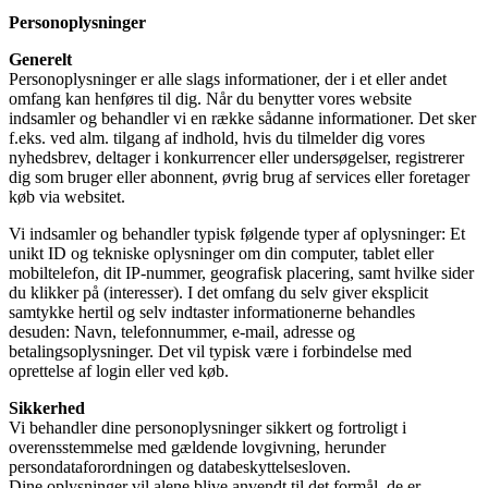
Personoplysninger
Generelt
Personoplysninger er alle slags informationer, der i et eller andet
omfang kan henføres til dig. Når du benytter vores website
indsamler og behandler vi en række sådanne informationer. Det sker
f.eks. ved alm. tilgang af indhold, hvis du tilmelder dig vores
nyhedsbrev, deltager i konkurrencer eller undersøgelser, registrerer
dig som bruger eller abonnent, øvrig brug af services eller foretager
køb via websitet.
Vi indsamler og behandler typisk følgende typer af oplysninger: Et
unikt ID og tekniske oplysninger om din computer, tablet eller
mobiltelefon, dit IP-nummer, geografisk placering, samt hvilke sider
du klikker på (interesser). I det omfang du selv giver eksplicit
samtykke hertil og selv indtaster informationerne behandles
desuden: Navn, telefonnummer, e-mail, adresse og
betalingsoplysninger. Det vil typisk være i forbindelse med
oprettelse af login eller ved køb.
Sikkerhed
Vi behandler dine personoplysninger sikkert og fortroligt i
overensstemmelse med gældende lovgivning, herunder
persondataforordningen og databeskyttelsesloven.
Dine oplysninger vil alene blive anvendt til det formål, de er