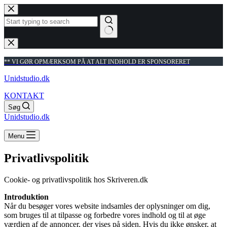
Fortsæt
til
indhold
Ingen
resultater
** VI GØR OPMÆRKSOM PÅ AT ALT INDHOLD ER SPONSORERET
Unidstudio.dk
KONTAKT
Søg
Unidstudio.dk
Menu
Privatlivspolitik
Cookie- og privatlivspolitik hos Skriveren.dk
Introduktion
Når du besøger vores website indsamles der oplysninger om dig,
som bruges til at tilpasse og forbedre vores indhold og til at øge
værdien af de annoncer, der vises på siden. Hvis du ikke ønsker, at