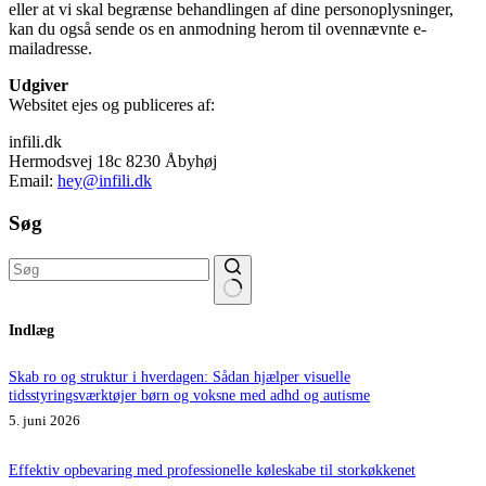
eller at vi skal begrænse behandlingen af dine personoplysninger,
kan du også sende os en anmodning herom til ovennævnte e-
mailadresse.
Udgiver
Websitet ejes og publiceres af:
infili.dk
Hermodsvej 18c 8230 Åbyhøj
Email:
hey@infili.dk
Søg
Ingen
Indlæg
resultater
Skab ro og struktur i hverdagen: Sådan hjælper visuelle
tidsstyringsværktøjer børn og voksne med adhd og autisme
5. juni 2026
Effektiv opbevaring med professionelle køleskabe til storkøkkenet