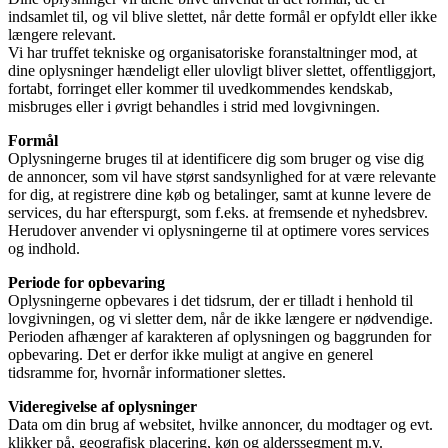
indsamlet til, og vil blive slettet, når dette formål er opfyldt eller ikke
længere relevant.
Vi har truffet tekniske og organisatoriske foranstaltninger mod, at
dine oplysninger hændeligt eller ulovligt bliver slettet, offentliggjort,
fortabt, forringet eller kommer til uvedkommendes kendskab,
misbruges eller i øvrigt behandles i strid med lovgivningen.
Formål
Oplysningerne bruges til at identificere dig som bruger og vise dig
de annoncer, som vil have størst sandsynlighed for at være relevante
for dig, at registrere dine køb og betalinger, samt at kunne levere de
services, du har efterspurgt, som f.eks. at fremsende et nyhedsbrev.
Herudover anvender vi oplysningerne til at optimere vores services
og indhold.
Periode for opbevaring
Oplysningerne opbevares i det tidsrum, der er tilladt i henhold til
lovgivningen, og vi sletter dem, når de ikke længere er nødvendige.
Perioden afhænger af karakteren af oplysningen og baggrunden for
opbevaring. Det er derfor ikke muligt at angive en generel
tidsramme for, hvornår informationer slettes.
Videregivelse af oplysninger
Data om din brug af websitet, hvilke annoncer, du modtager og evt.
klikker på, geografisk placering, køn og alderssegment m.v.