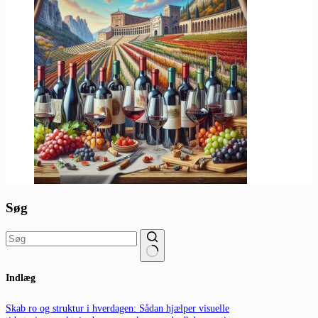
Søg
Ingen
Indlæg
resultater
Skab ro og struktur i hverdagen: Sådan hjælper visuelle