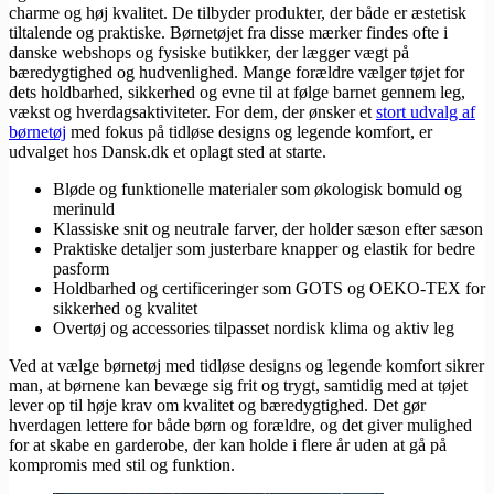
charme og høj kvalitet. De tilbyder produkter, der både er æstetisk
tiltalende og praktiske. Børnetøjet fra disse mærker findes ofte i
danske webshops og fysiske butikker, der lægger vægt på
bæredygtighed og hudvenlighed. Mange forældre vælger tøjet for
dets holdbarhed, sikkerhed og evne til at følge barnet gennem leg,
vækst og hverdagsaktiviteter. For dem, der ønsker et
stort udvalg af
børnetøj
med fokus på tidløse designs og legende komfort, er
udvalget hos Dansk.dk et oplagt sted at starte.
Bløde og funktionelle materialer som økologisk bomuld og
merinuld
Klassiske snit og neutrale farver, der holder sæson efter sæson
Praktiske detaljer som justerbare knapper og elastik for bedre
pasform
Holdbarhed og certificeringer som GOTS og OEKO-TEX for
sikkerhed og kvalitet
Overtøj og accessories tilpasset nordisk klima og aktiv leg
Ved at vælge børnetøj med tidløse designs og legende komfort sikrer
man, at børnene kan bevæge sig frit og trygt, samtidig med at tøjet
lever op til høje krav om kvalitet og bæredygtighed. Det gør
hverdagen lettere for både børn og forældre, og det giver mulighed
for at skabe en garderobe, der kan holde i flere år uden at gå på
kompromis med stil og funktion.