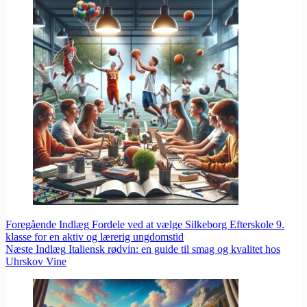
Foregående
Indlæg
Fordele ved at vælge Silkeborg Efterskole 9.
klasse for en aktiv og lærerig ungdomstid
Næste
Indlæg
Italiensk rødvin: en guide til smag og kvalitet hos
Uhrskov Vine