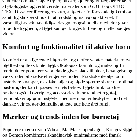
silhuetter omfatter bløde trøjer, bukser, kjoler og bluser, der er lavet
af økologiske og certificerede materialer som GOTS og OEKO-
TEX. Disse certificeringer sikrer, at tøjet er fri for skadelig kemi og
samtidig slidstærkt nok til at modstå børns leg og aktivitet. Et
væsentligt aspekt ved tidløst design er også holdbarhed, der giver
forældre tryghed i, at tøjet kan genbruges til flere børn eller sælges
videre.
Komfort og funktionalitet til aktive børn
Komfort er altafgørende i børnetøj, og derfor vægter materialernes
blødhed og fleksibilitet højt. Økologisk bomuld og mulesing-fri
merinuld er populære valg, da de giver plads til bleer, bevægelse og
vækst uden at kradse eller genere huden. Praktiske detaljer som
justerbare knapper, elastiske taljer og bløde sømme sikrer en optimal
pasform, der kan tilpasses barnets behov. Tøjets funktionalitet
rækker også til overtøj og accessories, hvor vindtæt regntøj,
termojakker og gummistøvler med membraner beskytter mod det
danske vejr og gør det muligt at lege ude hele året rundt.
Mærker og trends inden for børnetøj
Populære mærker som Wheat, MarMar Copenhagen, Konges Sløjd
og Bonton kombinerer skandinavisk minimalisme med fransk